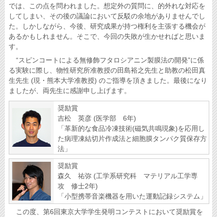
では、この点を問われました。想定外の質問に、的外れな対応を
してしまい、その後の議論において反駁の余地がありませんでし
た。しかしながら、今後、研究成果が持つ権利を主張する機会が
あるかもしれません。そこで、今回の失敗が生かせればと思いま
す。
“スピンコートによる無修飾フタロシアニン製膜法の開発”に係
る実験に際し、物性研究所准教授の田島裕之先生と助教の松田真
生先生 (現・熊本大学准教授) のご指導を頂きました。最後になり
ましたが、両先生に感謝申し上げます。
奨励賞
吉松 英彦 (医学部 6年)
「革新的な食品冷凍技術(磁気共鳴現象)を応用し
た病理凍結切片作成法と細胞膜タンパク質保存方
法」
奨励賞
森久 祐弥 (工学系研究科 マテリアル工学専
攻 修士2年)
「小型携帯音楽機器を用いた運動記録システム」
この度、第6回東京大学学生発明コンテストにおいて奨励賞を