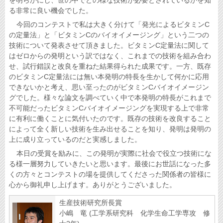
を明らかにし、世の中でどの様な技術が必要とされているかを知
る非常に良い機会でした。
今回のコンテストで私は大きく分けて「発光によるビタミンC
の定量法」と「ビタミンCのバイオイメージング」という二つの
技術について発表させて頂きました。ビタミンC定量法に関して
はゼロからの発明という訳ではなく、これまでの技術を組み合わ
せ、試行錯誤と改良を重ねた結果得られた成果です。一方、既存
のビタミンC定量法には無い本発明の特長を生かして何かに応用
できないかと考え、思い至ったのがビタミンCバイオイメージン
グでした。様々な論文を調べていく中で本発明の特長がこれまで
不可能だったビタミンCバイオイメージングを実現する上で非常
に有利に働くことに気付いたのです。既存の技術を改良すること
によって全く新しい技術を生み出せることを知り、発明は発明の
上に成り立っているのだと実感しました。
本日の受賞を励みに、この発明が実際に社会で役立つ技術にな
る様一層努力していきたいと思います。最後にお世話になった多
くの方々とコンテストの場を提供してくださった関係者の皆様に
心から御礼申し上げます。ありがとうございました。
生産技術研究所長賞
小嶋 竜 (工学系研究科 化学生命工学専攻 修