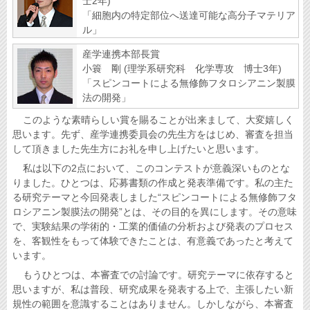
士2年)
「細胞内の特定部位へ送達可能な高分子マテリア
ル」
産学連携本部長賞
小簑 剛 (理学系研究科 化学専攻 博士3年)
「スピンコートによる無修飾フタロシアニン製膜
法の開発」
このような素晴らしい賞を賜ることが出来まして、大変嬉しく
思います。先ず、産学連携委員会の先生方をはじめ、審査を担当
して頂きました先生方にお礼を申し上げたいと思います。
私は以下の2点において、このコンテストが意義深いものとな
りました。ひとつは、応募書類の作成と発表準備です。私の主た
る研究テーマと今回発表しました“スピンコートによる無修飾フタ
ロシアニン製膜法の開発”とは、その目的を異にします。その意味
で、実験結果の学術的・工業的価値の分析および発表のプロセス
を、客観性をもって体験できたことは、有意義であったと考えて
います。
もうひとつは、本審査での討論です。研究テーマに依存すると
思いますが、私は普段、研究成果を発表する上で、主張したい新
規性の範囲を意識することはありません。しかしながら、本審査