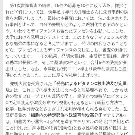
第1次書類審査の結果、15件の応募を10件に絞り込み、採択さ
れた10件については、例年通り専門の弁理士さんに先行事例の調
査をお願いしました。最終の本審査においては、洗い出された先
行事例と比べて、自分の発明がどのように差別化できるのかとい
う、いわゆるディフェンスも含めたプレゼンをお願いしました。
大学における発明コンテストでは、このようなディフェンスが大
きな勉強の場になると考えていますし、発明の内容もさることな
がら、プレゼンによるディフェンスの良し悪しも、審査の対象に
なっています。 その結果、発明大賞1件、生研所長賞1件、産学
連携本部長賞1件、そして奨励賞2件という、合計5件の受賞が決
まりました。なお、今年度も(株)ニコン様より豪華な副賞もご提
供いただきました。ここに厚くお礼申し上げます。
発明大賞を受賞された
「発光によるビタミンC検出法及び定量
法」
は、これまでの検出方法に比べると前処理不要で、しかも既
存の蛍光プローブよりも反応が早く、簡便かつ短時間にビタミン
Cの定量測定や濃度分布の可視化が行えるという斬新な方法で、
化学、医学分野などさまざまな応用が考えられる発明でした。生
研所長賞の
「細胞内の特定部位へ送達可能な高分子マテリアル」
は、細胞内の小器官へ化合物を送るマテリアルの発明(世界初との
こと)でした。疎水性の物質(指向性)と親水性の物質(親和性)を上
手に融合したマテリアルです。また、産学連携本部長賞の
「スピ