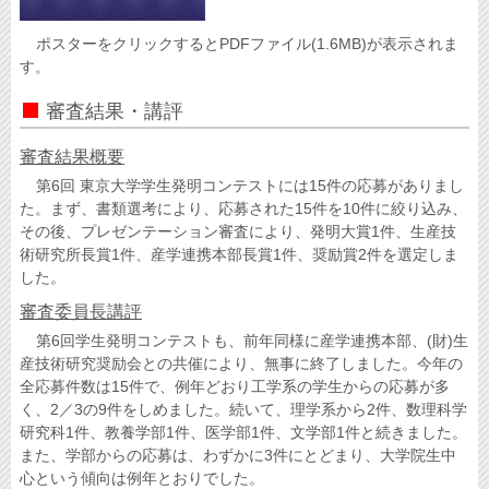
ポスターをクリックするとPDFファイル(1.6MB)が表示されま
す。
審査結果・講評
審査結果概要
第6回 東京大学学生発明コンテストには15件の応募がありまし
た。まず、書類選考により、応募された15件を10件に絞り込み、
その後、プレゼンテーション審査により、発明大賞1件、生産技
術研究所長賞1件、産学連携本部長賞1件、奨励賞2件を選定しま
した。
審査委員長講評
第6回学生発明コンテストも、前年同様に産学連携本部、(財)生
産技術研究奨励会との共催により、無事に終了しました。今年の
全応募件数は15件で、例年どおり工学系の学生からの応募が多
く、2／3の9件をしめました。続いて、理学系から2件、数理科学
研究科1件、教養学部1件、医学部1件、文学部1件と続きました。
また、学部からの応募は、わずかに3件にとどまり、大学院生中
心という傾向は例年とおりでした。