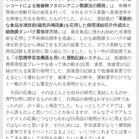
ンコートによる無修飾フタロシアニン製膜法の開発」
は、有機半
導体の溶解方法の改良を行って、それをガラス基盤へ直接塗布す
る簡便な方法を発明したものでした。さらに、奨励賞の
「革新的
な食品冷凍技術(磁気共鳴現象)を応用した病理凍結切片作成法と
細胞膜タンパク質保存方法」
は、最近食品に使われ始めた冷凍技
術を応用して手術摘出標本を迅速に、しかも細胞膜タンパクの破
壊を防ぎながら凍結できる方法の提案でした。マウス実験など実
用化試験も意欲的に取り組んでいました。もう一件の奨励賞であ
る
「小型携帯音楽機器を用いた運動記録システム」
は、低価格の
携帯用音楽プレーヤを使って体の動き(位置、速度、加速度)の記
録が行える装置の発明でした。加速度の記録まで低価格装置で行
えるという優れものです。健康ブームの昨今、運動選手だけでな
く一般の方々にも重宝がられる発明かもしれません。
今回の応募は、そのほとんどが自分の研究に直結したものや、
専門分野に関するものが多く、日用品の発明はわずかに5件であ
ったのが、少々寂しく残念でした。ちょっとしたアイデアは、皆
さん誰もがふと思いつくことがありますが、そんなアイデアもコ
ンテストの応募につなげられれば日用品の発明が大いに増えるの
ではないかと思います。そのためには、学生諸君がより一層気軽
に参加できるイベントになるように、いくつかこれまでとは違っ
た工夫を凝らして次回を企画したいと考えています。