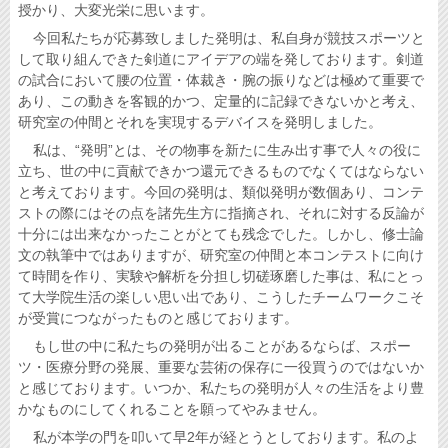
授かり、大変光栄に思います。
今回私たちが応募致しました発明は、私自身が競技スポーツと
して取り組んできた剣道にアイデアの端を発しております。剣道
の試合において腰の位置・体裁き・腕の振りなどは極めて重要で
あり、この動きを客観的かつ、定量的に記録できないかと考え、
研究室の仲間とそれを実現するデバイスを発明しました。
私は、“発明”とは、その物事を新たに生み出す事で人々の役に
立ち、世の中に貢献できかつ還元できるものでなくてはならない
と考えております。今回の発明は、類似発明が数個あり、コンテ
ストの際にはその点を諸先生方に指摘され、それに対する反論が
十分には出来なかったことがとても残念でした。しかし、修士論
文の執筆中ではありますが、研究室の仲間と本コンテストに向け
て時間を作り、実験や解析を分担し切磋琢磨した事は、私にとっ
て大学院生活の楽しい思い出であり、こうしたチームワークこそ
が受賞につながったものと感じております。
もし世の中に私たちの発明が出ることがあるならば、スポー
ツ・医療分野の発展、重要な芸術の保存に一役買うのではないか
と感じております。いつか、私たちの発明が人々の生活をより豊
かなものにしてくれることを願ってやみません。
私が本学の門を叩いて早2年が経とうとしております。私のよ