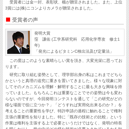
受賞者には金一封、表彰状、楯が贈呈されました。また、上位
3賞には(株)ニコンよりカメラが贈呈されました。
受賞者の声
発明大賞
窪 謙佑 (工学系研究科 応用化学専攻 修士1
年)
「発光によるビタミンC検出法及び定量法」
この度はこのような素晴らしい賞を頂き、大変光栄に思ってお
ります。
研究に取り組む姿勢として、理学部出身の私はこれまでどちら
かというと真理の追究に重きを置いてきました。様々な現象に対
してそのメカニズムを理解・解明することに最も大きな興味を持
っていました。もちろんこれは重要なことでその姿勢は今も変わ
らないのですが、今回発明コンテストを通して「この研究がどの
様な場面で役に立つか？」「どうすれば実用化出来るのか？」を
考えることの重要性を学び、特許申請の過程に触れることで権利
主張の重要性を知りました。特に「既存の技術との比較」という
作業は権利を主張する上で必要というだけではなく、発明の特長